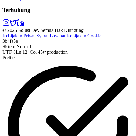
Terhubung
©
2026
Solusi Dev
|
Semua Hak Dilindungi
|
Kebijakan Privasi
Syarat Layanan
Kebijakan Cookie
3b4fa5e
Sistem Normal
UTF-8
Ln 12, Col 45
production
Prettier: