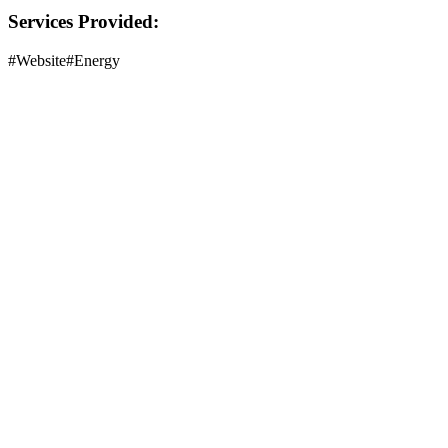
Services Provided:
#
Website
#
Energy
Siap Meroket
Mari bangun sesuatu yang
Luar Biasa
Transformasi bisnis Anda dengan solusi digital end-to-end. Dari
konsep hingga peluncuran, kami menangani teknisnya agar Anda
bisa fokus pada bisnis.
Konsultasi Gratis
Mulai dari Rp 900K