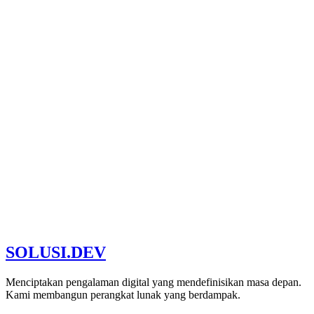
SOLUSI
.
DEV
Partner Terpercaya
Bergabung dengan klien sukses kami
Menciptakan pengalaman digital yang mendefinisikan masa depan.
Kami membangun perangkat lunak yang berdampak.