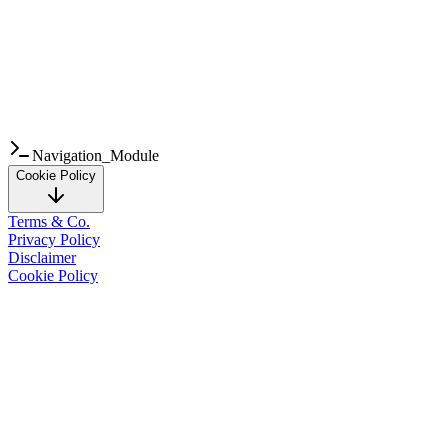
30 April 2025
Transparansi
adalah
kunci
hubungan
jangka
panjang.
Berikut
adalah
Navigation_Module
Cookie Policy
Terms & Co.
Privacy Policy
Disclaimer
Cookie Policy
Situs web
solusi.dev
("kami", "perusahaan") menggunakan cookie 
menggunakannya, serta pilihan Anda terkait penggunaannya.
Apa itu Cookie?
Cookie adalah file teks kecil yang disimpan di perangkat Anda s
situs.