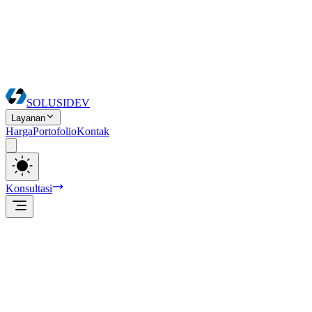
SOLUSI
DEV
Layanan
Harga
Portofolio
Kontak
Konsultasi