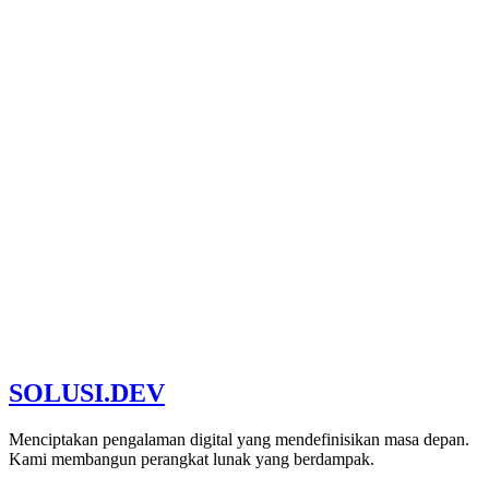
SOLUSI
.
DEV
Partner Terpercaya
Bergabung dengan klien sukses kami
Menciptakan pengalaman digital yang mendefinisikan masa depan.
Kami membangun perangkat lunak yang berdampak.