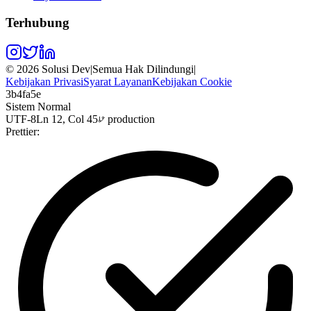
Terhubung
©
2026
Solusi Dev
|
Semua Hak Dilindungi
|
Kebijakan Privasi
Syarat Layanan
Kebijakan Cookie
3b4fa5e
Sistem Normal
UTF-8
Ln 12, Col 45
production
Prettier: