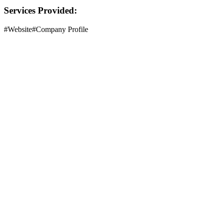
Services Provided:
#
Website
#
Company Profile
Siap Meroket
Mari bangun sesuatu yang
Luar Biasa
Transformasi bisnis Anda dengan solusi digital end-to-end. Dari
konsep hingga peluncuran, kami menangani teknisnya agar Anda
bisa fokus pada bisnis.
Konsultasi Gratis
Mulai dari Rp 900K