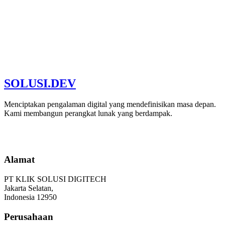
SOLUSI
.
DEV
Partner Terpercaya
Bergabung dengan klien sukses kami
Menciptakan pengalaman digital yang mendefinisikan masa depan.
Kami membangun perangkat lunak yang berdampak.
Mulai Proyek
Alamat
PT KLIK SOLUSI DIGITECH
Jakarta Selatan,
Indonesia 12950
Perusahaan