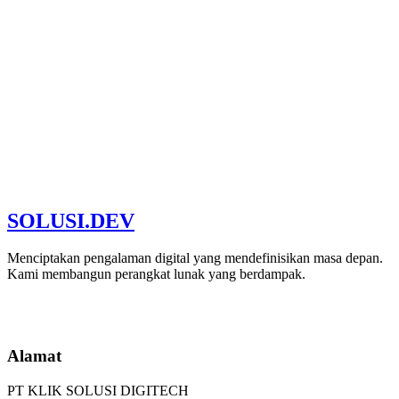
SOLUSI
.
DEV
Partner Terpercaya
Bergabung dengan klien sukses kami
Menciptakan pengalaman digital yang mendefinisikan masa depan.
Kami membangun perangkat lunak yang berdampak.
Mulai Proyek
Alamat
PT KLIK SOLUSI DIGITECH